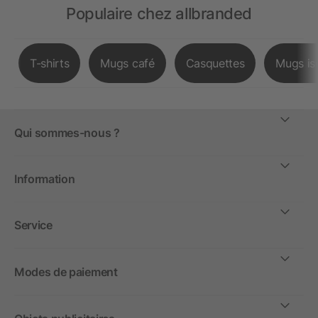
Populaire chez allbranded
T-shirts
Mugs café
Casquettes
Mugs is
Qui sommes-nous ?
Information
Service
Modes de paiement