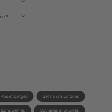
ce ?
Pins et badges
Sacs à dos cordons
nbons gélifiés
Bouteilles et gourdes