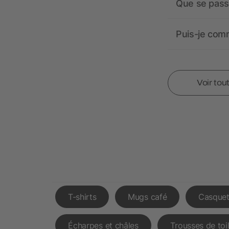
Que se passe
Puis-je comm
Voir tou
T-shirts
Mugs café
Casquet
Écharpes et châles
Trousses de toi