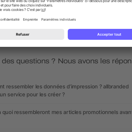
bois
dès 0,18 €
dès 0,24 €
 des questions ? Nous avons les répon
nt ressembler les données d’impression ? allbranded
 un service pour les créer ?
 à quoi ressembleront mes articles promotionnels avant