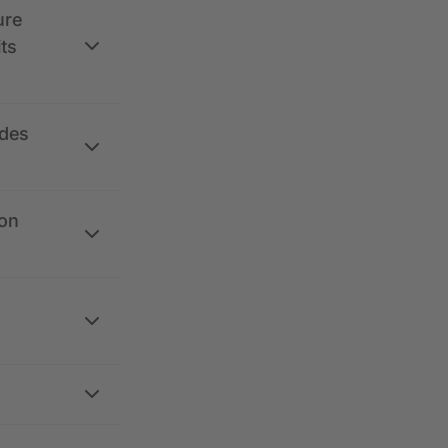
ure
its
 des
ion