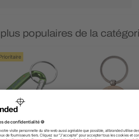
 plus populaires de la catégor
Prioritaire
te-clés mousqueton Timor
Porte-clé personnalisable