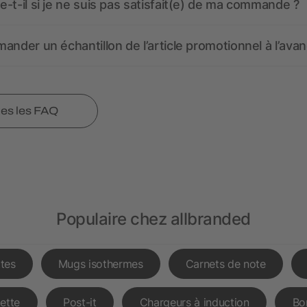
-t-il si je ne suis pas satisfait(e) de ma commande ?
ander un échantillon de l’article promotionnel à l’avan
tes les FAQ
Populaire chez allbranded
tes
Mugs isothermes
Carnets de note
lette
Post-it
Chargeurs à induction
Bo