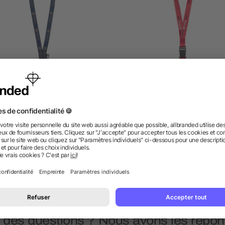
Tour de cou Tom en PET
Lanyard detachable buck
yclé avec fermoir sécurisé
RYL
5/5
(1)
dès 0,42 €
dès 0,33 €
 des questions ? Nous avons les répon