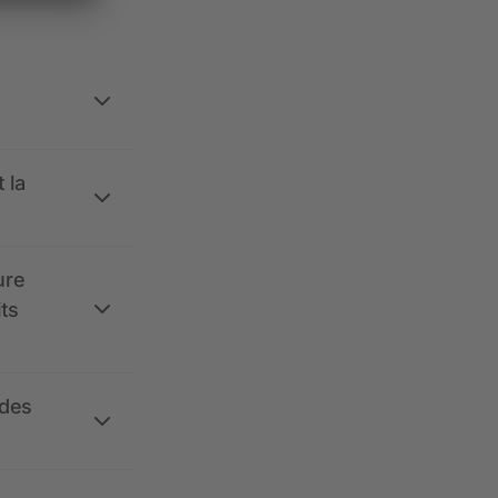
 la
ure
its
 des