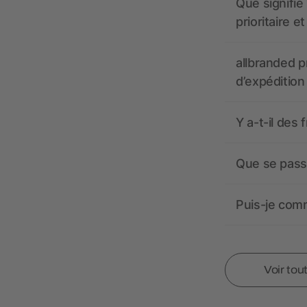
Que signifie 
prioritaire e
allbranded pr
d’expédition
Y a-t-il des 
Que se passe
Puis-je comm
Voir tou