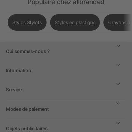
Populaire chez allbranded
Stylos Stylets
Stylos en plastique
Crayons à 
Qui sommes-nous ?
Information
Service
Modes de paiement
Objets publicitaires