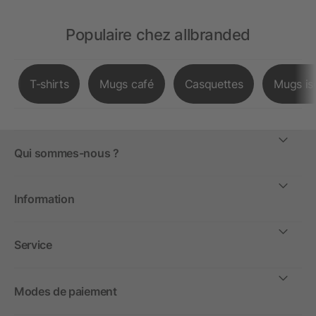
Populaire chez allbranded
T-shirts
Mugs café
Casquettes
Mugs is
Qui sommes-nous ?
Information
Service
Modes de paiement