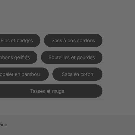
Pins et badges
Sacs à dos cordons
nbons gélifiés
Bouteilles et gourdes
obelet en bambou
Sacs en coton
Tasses et mugs
vice