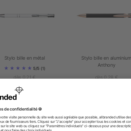
Stylo bille en métal
Stylo bille en aluminiu
Anthony
5/5
(1)
dès 0,21 €
dès 0,28 €
 des questions ? Nous avons les répon