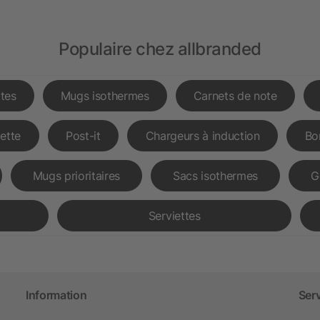
Populaire chez allbranded
tes
Mugs isothermes
Carnets de note
lette
Post-it
Chargeurs à induction
Bo
Mugs prioritaires
Sacs isothermes
G
Serviettes
Information
Ser