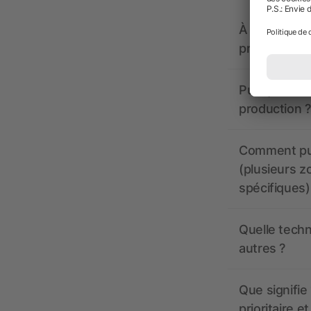
À quoi doive
propose-t-il
Puis-je voir
production ?
Comment pui
(plusieurs z
spécifiques)
Quelle techn
autres ?
Que signifie 
prioritaire e