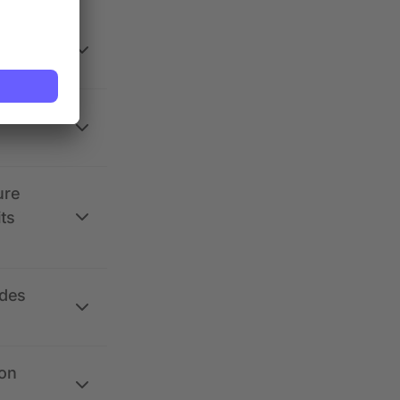
 la
ure
its
 des
ion