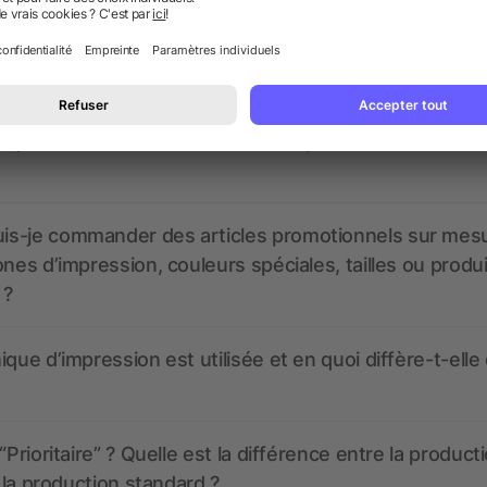
nt ressembler les données d’impression ? allbranded
 un service pour les créer ?
 à quoi ressembleront mes articles promotionnels avant
s-je commander des articles promotionnels sur mes
ones d’impression, couleurs spéciales, tailles ou produ
 ?
ique d’impression est utilisée et en quoi diffère-t-elle
“Prioritaire” ? Quelle est la différence entre la product
t la production standard ?