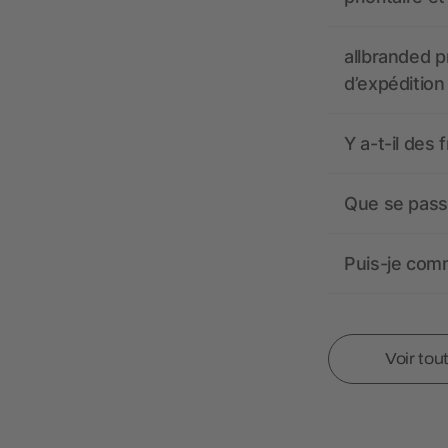
allbranded pr
d’expédition
Y a-t-il des 
Que se passe
Puis-je comm
Voir tou