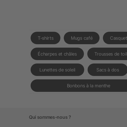
T-shirts
Mugs café
Casquet
Écharpes et châles
Trousses de toi
Lunettes de soleil
Sacs à dos
Bonbons à la menthe
Qui sommes-nous ?