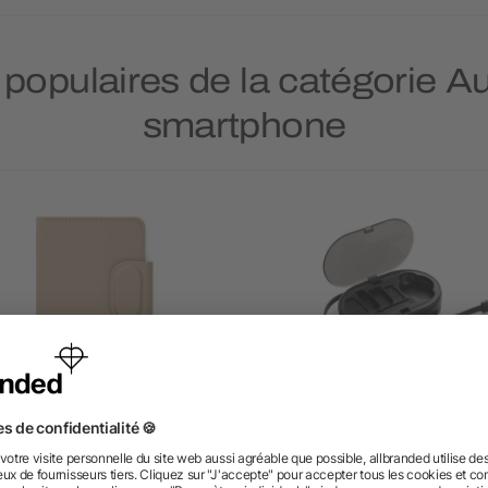
s populaires de la catégorie A
smartphone
GA Baltimore RCS Protège-
Kit de recharge 60W e