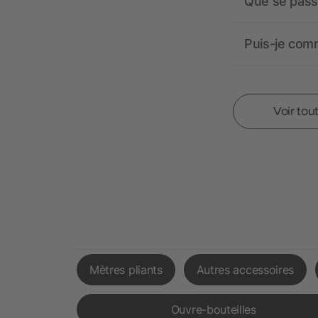
Que se passe
Puis-je comm
Voir tou
Mètres pliants
Autres accessoires
Ouvre-bouteilles