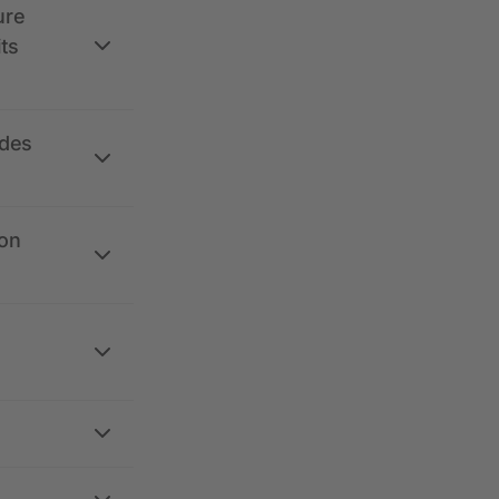
ure
its
 des
ion