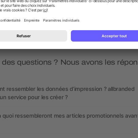
seport avec traceur intégré
plastique recyclé RCS
D
Chargevix
dès 13,78 €
dès 8,99 €
 des questions ? Nous avons les répon
nt ressembler les données d’impression ? allbranded
 un service pour les créer ?
 à quoi ressembleront mes articles promotionnels avant