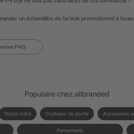
-t-il si je ne suis pas satisfait(e) de ma commande ?
ander un échantillon de l’article promotionnel à l’avan
tes les FAQ
Populaire chez allbranded
Stylos métal
Couteaux de poche
Accessoires v
Pansements