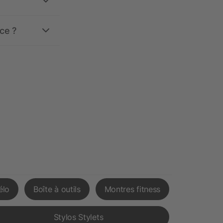
ce ?
élo
Boîte à outils
Montres fitness
Stylos Stylets