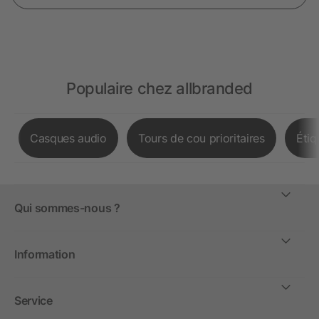
Populaire chez allbranded
Casques audio
Tours de cou prioritaires
Étiq
Qui sommes-nous ?
Information
Service