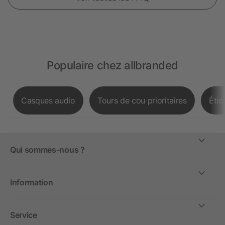
Populaire chez allbranded
Casques audio
Tours de cou prioritaires
Étiq
Qui sommes-nous ?
Information
Service