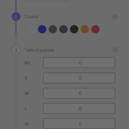
Couleur
?
Taille et quantité
?
XS
S
M
L
XL