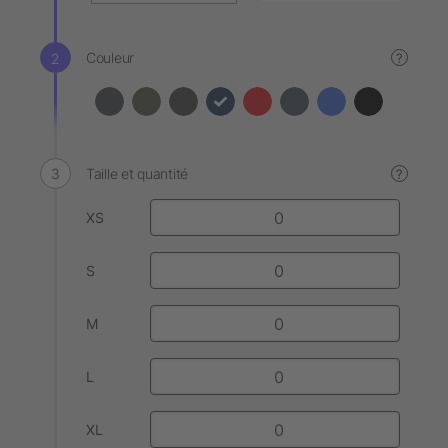
Couleur
?
Taille et quantité
?
XS
S
M
L
XL