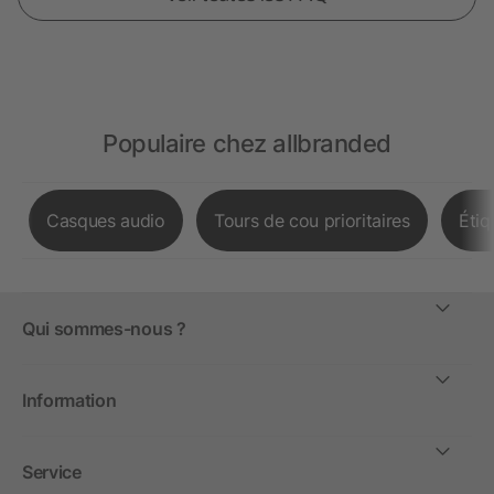
Populaire chez allbranded
Casques audio
Tours de cou prioritaires
Étiq
Qui sommes-nous ?
Information
Service