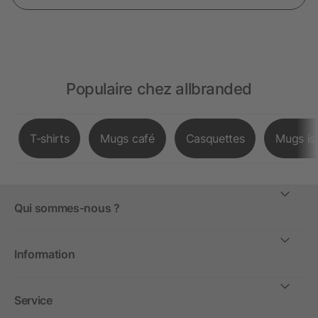
Populaire chez allbranded
T-shirts
Mugs café
Casquettes
Mugs is
Qui sommes-nous ?
Information
Service