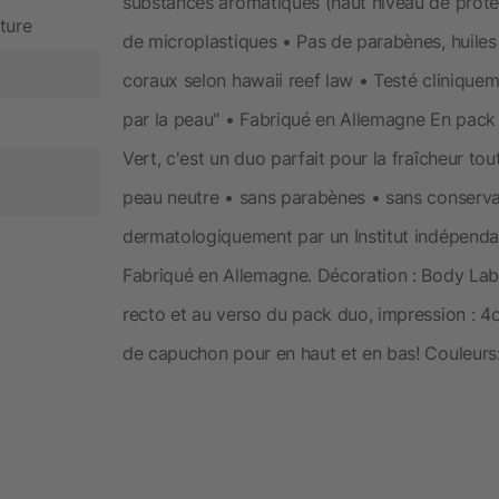
substances aromatiques (haut niveau de protec
ture
de microplastiques • Pas de parabènes, huiles
coraux selon hawaii reef law • Testé clinique
par la peau" • Fabriqué en Allemagne En pac
Vert, c'est un duo parfait pour la fraîcheur tou
peau neutre • sans parabènes • sans conserva
dermatologiquement par un Institut indépendan
Fabriqué en Allemagne. Décoration : Body Label
recto et au verso du pack duo, impression : 4c
de capuchon pour en haut et en bas! Couleurs: 