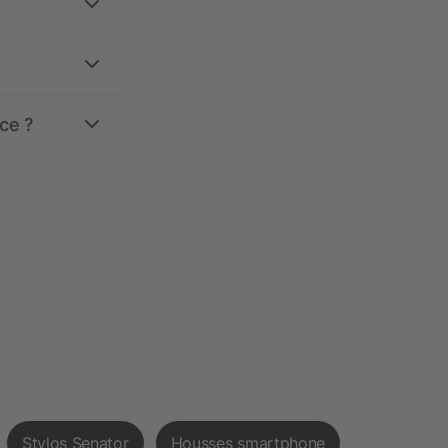
ce ?
Stylos Senator
Housses smartphone