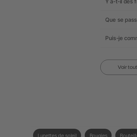
Y a-t-il des 
Que se passe
Puis-je comm
Voir tou
Lunettes de soleil
Bougies
Bouteil