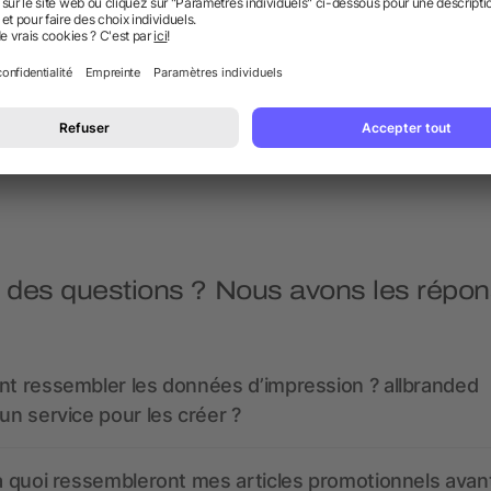
Crème solaire protection
Crème solaire indice SPF
30 30ml avec mousqueton
dans un flacon.
dès 0,94 €
dès 1,10 €
 des questions ? Nous avons les répon
nt ressembler les données d’impression ? allbranded
 un service pour les créer ?
 à quoi ressembleront mes articles promotionnels avant