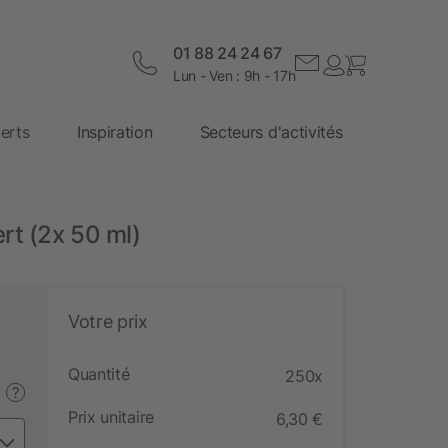
01 88 24 24 67
Lun - Ven : 9h - 17h
erts
Inspiration
Secteurs d'activités
rt (2x 50 ml)
Votre prix
Quantité
250x
?
Prix unitaire
6,30 €