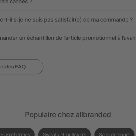
frais cachés ?
-t-il si je ne suis pas satisfait(e) de ma commande ?
ander un échantillon de l’article promotionnel à l’avan
tes les FAQ
Populaire chez allbranded
les isothermes
Sweats et pullovers
Sacs de sport