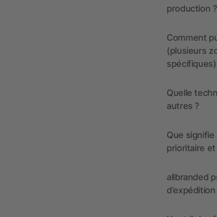
production ?
Comment pui
(plusieurs z
spécifiques)
Quelle techn
autres ?
Que signifie 
prioritaire e
allbranded pr
d’expédition