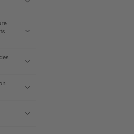
ure
its
 des
ion