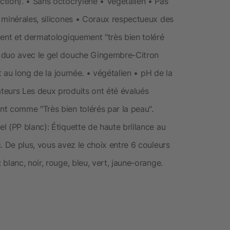
tion). • Sans octocrylène • Végétalien • Pas
 minérales, silicones • Coraux respectueux des
ment et dermatologiquement "très bien toléré
k duo avec le gel douche Gingembre-Citron
t au long de la journée. • végétalien • pH de la
teurs Les deux produits ont été évalués
t comme "Très bien tolérés par la peau".
 (PP blanc): Étiquette de haute brillance au
. De plus, vous avez le choix entre 6 couleurs
blanc, noir, rouge, bleu, vert, jaune-orange.