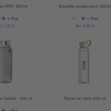
e en RPET 600ml
Bouteille double paroi 500ml
+ Plus
+ Plus
s 1,32 €
dès 3,64 €
ec lanière - 500 ml
Flacon en verre 500 ml
+ Plus