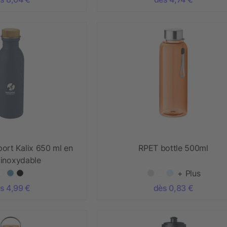
port Kalix 650 ml en
RPET bottle 500ml
 inoxydable
+ Plus
s 4,99 €
dès 0,83 €