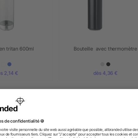
 en tritan 600ml
Bouteille avec thermomètre
s 2,14 €
dès 4,36 €