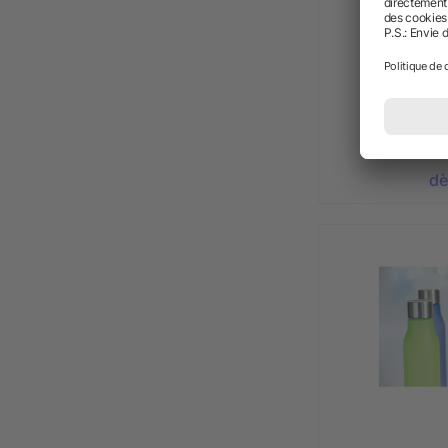
Gourde e
dè