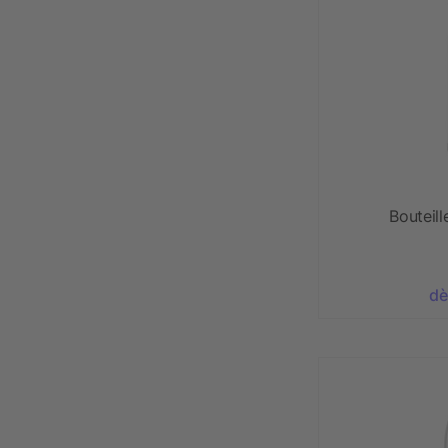
Bouteill
dè