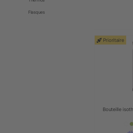
Flasques
Prioritaire
Bouteille iso
dè