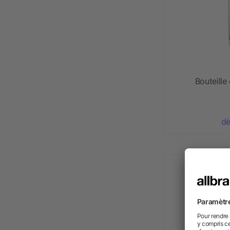
Bouteille
dè