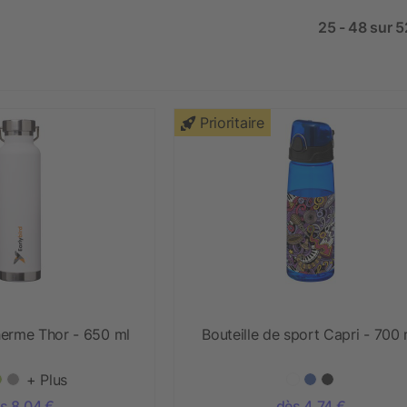
25 - 48 sur 5
Prioritaire
therme Thor - 650 ml
Bouteille de sport Capri - 700 
+ Plus
s 8,04 €
dès 4,74 €