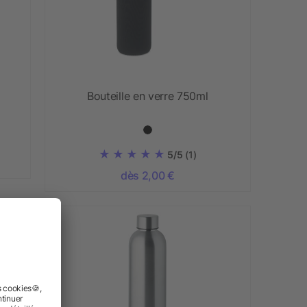
Bouteille en verre 750ml
5/5
(1)
dès 2,00 €