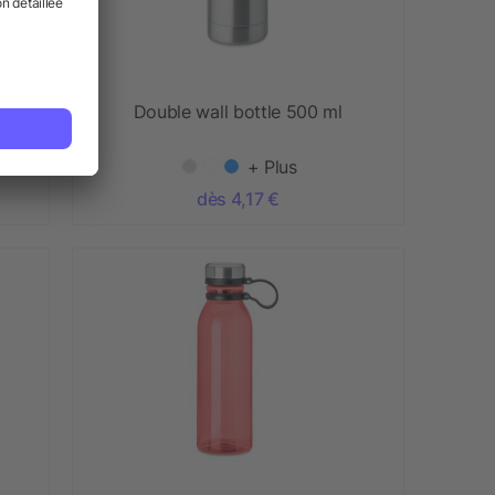
Double wall bottle 500 ml
+ Plus
dès 4,17 €