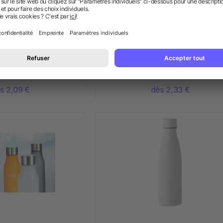
n tritan 650ml
Bouteille en verre 500ml
+ Plus
s 2,09 €
dès 2,33 €