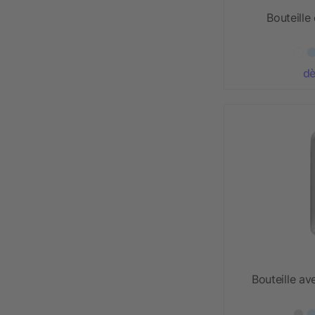
Bouteill
dè
Bouteille av