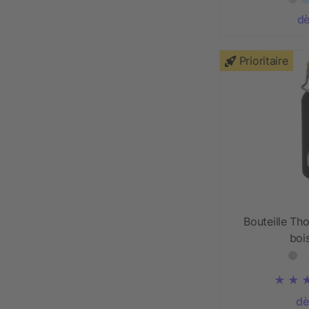
dè
Prioritaire
Bouteille Th
boi
dè