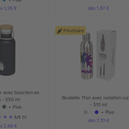
s 1,26 €
dès 1,67 €
Prioritaire
or avec bouchon en
Bouteille Thor avec isolation cui
s - 550 ml
- 510 ml
+ Plus
+ Plus
5/5
(1)
dès 7,70 €
s 2,66 €