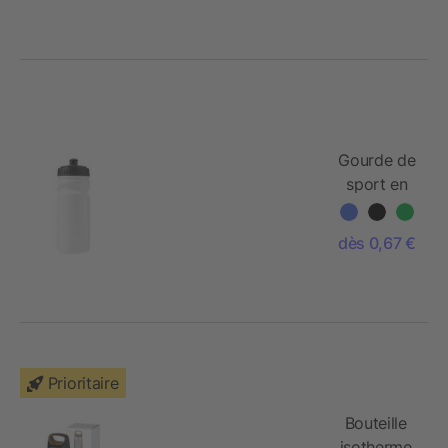
Gourde de
sport en
plastique
recyclable
dès 0,67 €
- 500 ml
Prioritaire
Bouteille
isotherme