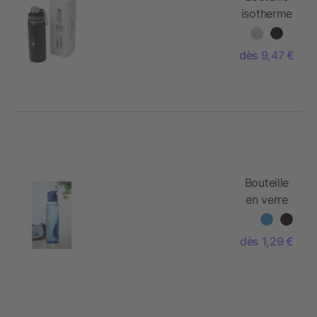
isotherme
Gessi -
590 ml
dès 9,47 €
Bouteille
en verre
coloré
avec
dès 1,29 €
poignée -
470ml