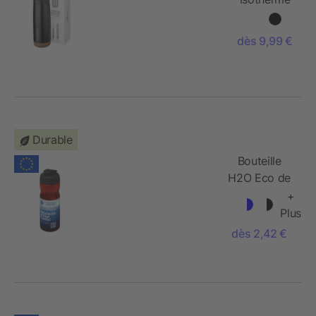
avec
revêtement
dès 9,99 €
en cuivre -
600 ml
Durable
Bouteille
H2O Eco de
sport avec
+
couvercle à
Plus
clapet - 650
dès 2,42 €
ml