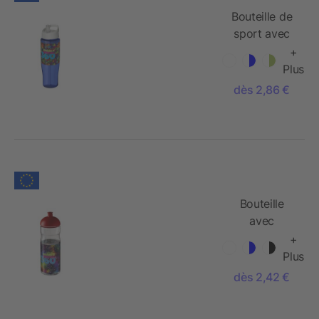
Bouteille de
sport avec
couvercle à
+
bec verseur
Plus
H2O
dès 2,86 €
Tempo® -
700 ml
Bouteille
avec
couvercle
+
dôme H2O
Plus
Base® - 650
dès 2,42 €
ml