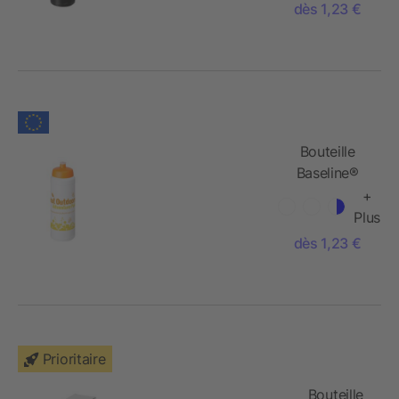
sport et
dès 1,23 €
bandeau
antidérapant
- 750 ml
Bouteille
Baseline®
Plus avec
+
bouchon
Plus
sport - 750
dès 1,23 €
ml
Prioritaire
Bouteille