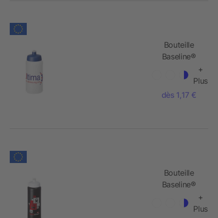
Bouteille
Baseline®
Plus avec
+
bouchon
Plus
sport - 500
dès 1,17 €
ml
Bouteille
Baseline®
Plus avec
+
couvercle
Plus