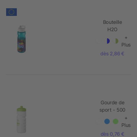
Bouteille
H2O
Tempo® de
+
sport avec
Plus
paille - 650
dès 2,86 €
ml
Gourde de
sport - 500
ml
+
Plus
dès 0,76 €