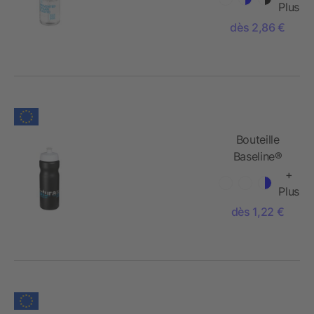
paille - 650
Plus
ml
dès 2,86 €
Bouteille
Baseline®
Plus avec
+
bouchon
Plus
sport -
dès 1,22 €
650 ml