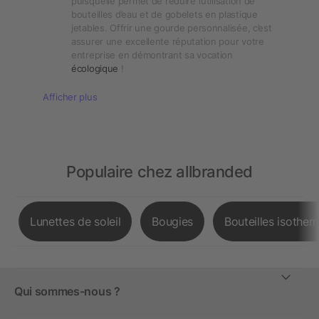
puisqu’elle permet de réduire l’utilisation de
bouteilles d’eau et de gobelets en plastique
jetables. Offrir une gourde personnalisée, c’est
assurer une excellente réputation pour votre
entreprise en démontrant sa vocation
écologique
!
Afficher plus
Populaire chez allbranded
Lunettes de soleil
Bougies
Bouteilles isother
Qui sommes-nous ?