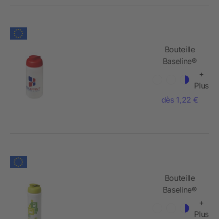
Bouteille
Baseline®
Plus de sport
+
avec
Plus
couvercle à
dès 1,22 €
clapet - 500
ml
Bouteille
Baseline®
Plus de sport
+
avec
Plus