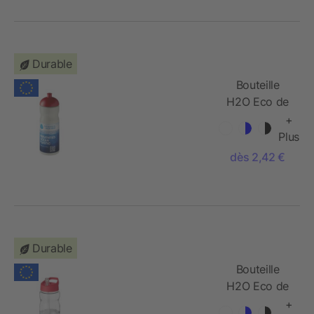
Durable
Bouteille
H2O Eco de
sport avec
+
couvercle
Plus
dôme -
dès 2,42 €
650 ml
Durable
Bouteille
H2O Eco de
sport avec
+