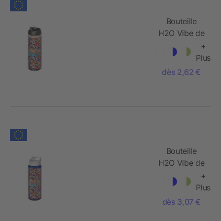
Bouteille
H2O Vibe de
sport avec
+
couvercle à
Plus
clapet -
dès 2,62 €
850 ml
Bouteille
H2O Vibe de
sport avec
+
paille - 850
Plus
ml
dès 3,07 €