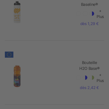
Baseline®
Plus GRIP de
+
sport avec
Plus
couvercle à
dès 1,29 €
clapet - 750
ml
Bouteille
H2O Base®
de sport
+
avec
Plus
couvercle à
dès 2,42 €
clapet - 650
ml