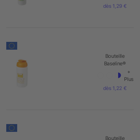
couvercle à
dès 1,29 €
clapet - 750
ml
Bouteille
Baseline®
Plus GRIP de
+
sport avec
Plus
couvercle à
dès 1,22 €
clapet - 500
ml
Bouteille