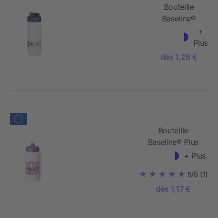
Bouteille
Baseline®
Plus de sport
+
avec
Plus
couvercle à
dès 1,28 €
clapet - 650
ml
Bouteille
Baseline® Plus
avec couvercle
+ Plus
sport et
5/5
(1)
bandeau
antidérapant -
dès 1,17 €
500 ml