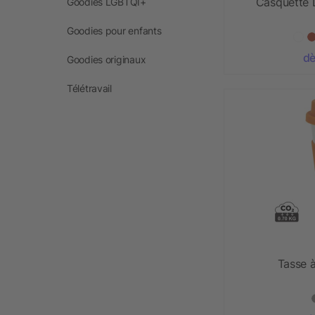
Casquette 
Goodies LGBTQI+
Goodies pour enfants
dè
Goodies originaux
Télétravail
Tasse 