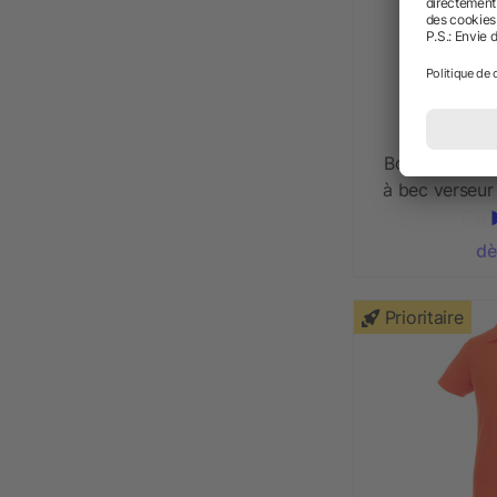
Bouteille de 
à bec verseu
dè
Prioritaire