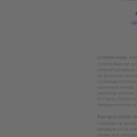
dè
Octobre Rose, c'es
Octobre Rose est une
L'objectif principal d
les personnes touchée
La campagne Octobre R
mouvement mondial. El
personnes atteintes d
En France, Octobre Ro
campagne a connu une 
Pourquoi utiliser d
L'utilisation de good
campagne et à la lutt
soutien et à particip