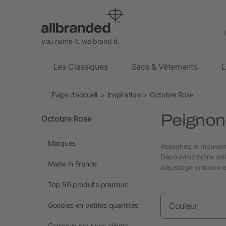
you name it. we brand it.
Les Classiques
Sacs & Vêtements
L
Page d’accueil
Inspiration
Octobre Rose
Peignon
Octobre Rose
Marques
Rejoignez le mouve
Découvrez notre coll
Made in France
dépistage précoce et
Top 50 produits premium
Goodies en petites quantités
Couleur
Cadeaux pour vos clients