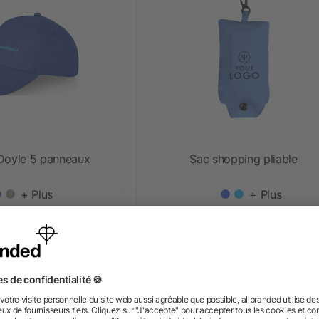
Doyle 5 panneaux
Sac shopping pliable
+ Plus
+ Plus
s 2,19 €
dès 0,83 €
Prioritaire