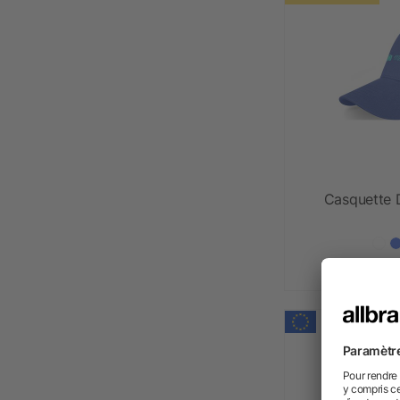
Casquette 
dè