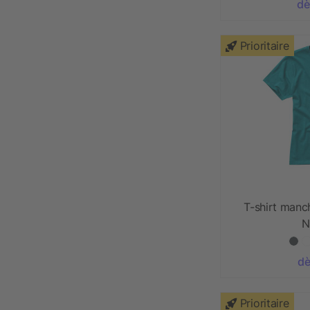
dè
Prioritaire
T-shirt man
N
dè
Prioritaire