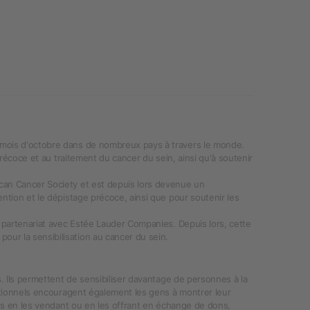
 mois d'octobre dans de nombreux pays à travers le monde.
précoce et au traitement du cancer du sein, ainsi qu'à soutenir
ican Cancer Society et est depuis lors devenue un
ntion et le dépistage précoce, ainsi que pour soutenir les
n partenariat avec Estée Lauder Companies. Depuis lors, cette
ur la sensibilisation au cancer du sein.
s. Ils permettent de sensibiliser davantage de personnes à la
motionnels encouragent également les gens à montrer leur
nds en les vendant ou en les offrant en échange de dons,