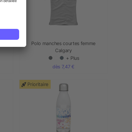
Polo manches courtes femme
Calgary
+ Plus
dès 7,47 €
Prioritaire