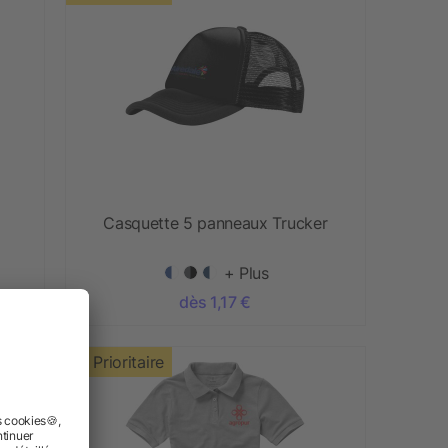
Casquette 5 panneaux Trucker
+ Plus
dès 1,17 €
Prioritaire