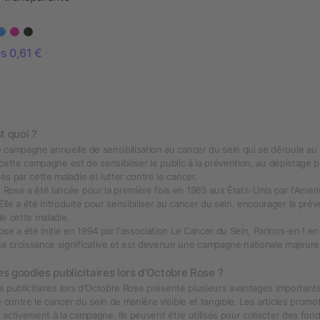
s 0,61 €
t quoi ?
 campagne annuelle de sensibilisation au cancer du sein qui se déroule au
e cette campagne est de sensibiliser le public à la prévention, au dépistage 
s par cette maladie et lutter contre le cancer.
ose a été lancée pour la première fois en 1985 aux États-Unis par l'Amer
le a été introduite pour sensibiliser au cancer du sein, encourager la préve
e cette maladie.
se a été initié en 1994 par l'association Le Cancer du Sein, Parlons-en ! e
croissance significative et est devenue une campagne nationale majeure po
es goodies publicitaires lors d'Octobre Rose ?
ies publicitaires lors d'Octobre Rose présente plusieurs avantages important
e contre le cancer du sein de manière visible et tangible. Les articles pro
er activement à la campagne. Ils peuvent être utilisés pour collecter des fo