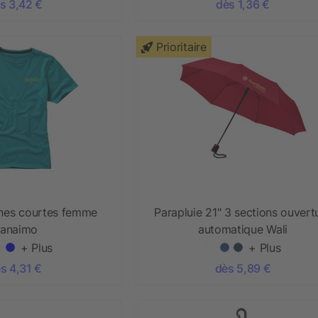
s 3,42 €
dès 1,36 €
Prioritaire
ches courtes femme
Parapluie 21" 3 sections ouvert
anaimo
automatique Wali
+ Plus
+ Plus
s 4,31 €
dès 5,89 €