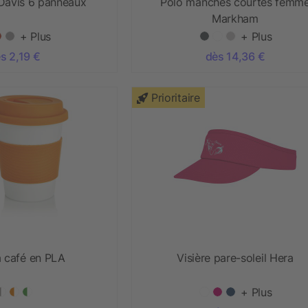
Davis 6 panneaux
Polo manches courtes femm
Markham
+ Plus
+ Plus
s 2,19 €
dès 14,36 €
Prioritaire
à café en PLA
Visière pare-soleil Hera
+ Plus