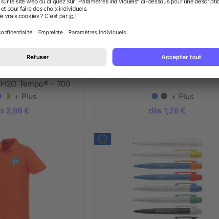
sport avec couvercle
Bonnet avec patch Boreas
r H2O Tempo® - 700
ml
+ Plus
+ Plus
s 2,86 €
dès 1,26 €