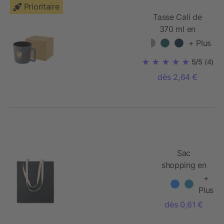
Prioritaire
Tasse Cali de
370 ml en
céramique avec
+ Plus
finition mate
5/5
(4)
dès 2,64 €
Sac
shopping en
coton
+
Plus
dès 0,61 €