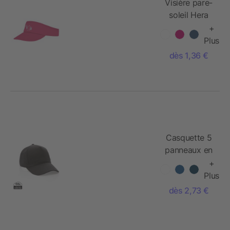
Visière pare-
soleil Hera
+
Plus
dès 1,36 €
Casquette 5
panneaux en
coton
+
recyclé
Plus
280gr
dès 2,73 €
IMPACT