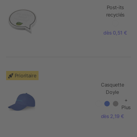
Post-its
recyclés
Sticky-
Mate® en
dès 0,51 €
forme de
bulles
Prioritaire
Casquette
Doyle
5 panneaux
+
Plus
dès 2,19 €