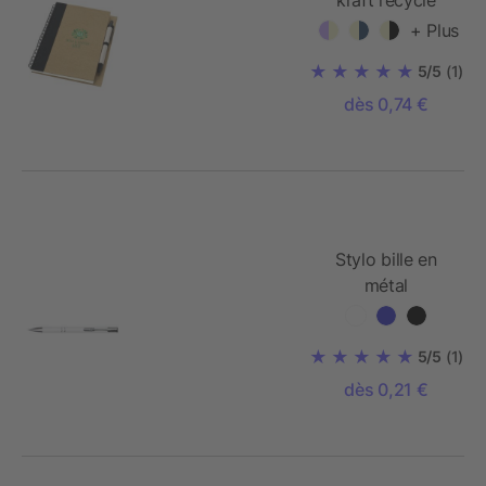
kraft recyclé
avec stylo A6
+ Plus
5/5
(1)
dès 0,74 €
Stylo bille en
métal
5/5
(1)
dès 0,21 €