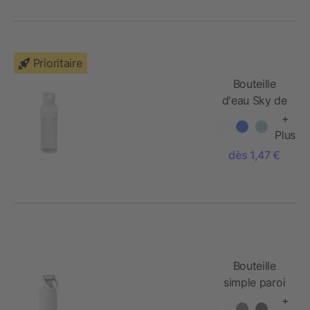
Prioritaire
Bouteille
d'eau Sky de
650 ml en
+
plastique
Plus
recyclé
dès 1,47 €
Bouteille
simple paroi
500 ml
+