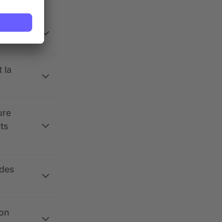
 la
ure
its
 des
ion