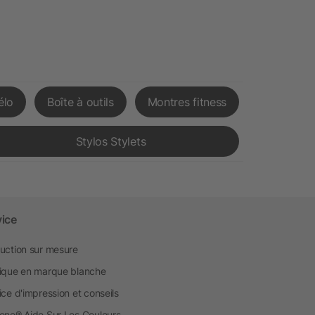
élo
Boîte à outils
Montres fitness
Stylos Stylets
vice
uction sur mesure
ique en marque blanche
ice d'impression et conseils
one® Aide Sur Les Couleurs