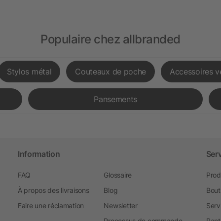
Populaire chez allbranded
Stylos métal
Couteaux de poche
Accessoires v
Pansements
Information
Ser
FAQ
Glossaire
Prod
À propos des livraisons
Blog
Bout
Faire une réclamation
Newsletter
Serv
Processus de commande
Pant