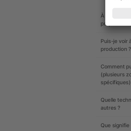
À quoi doive
propose-t-il
Puis-je voir
production ?
Comment pui
(plusieurs z
spécifiques)
Quelle techn
autres ?
Que signifie 