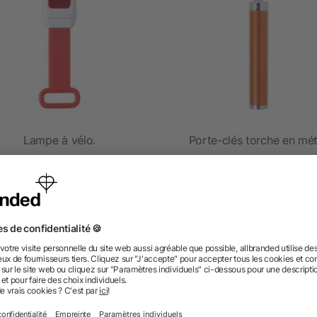
Lampe à vélo.
Porte-clés torche en mét
4/5
(1)
dès 0,70 €
dès 0,34 €
 des questions ? Nous avons les répon