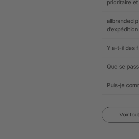
prioritaire e
allbranded pr
d’expédition
Y a-t-il des 
Que se passe
Puis-je comm
Voir tou