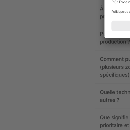
À quoi doive
propose-t-il
Puis-je voir
production ?
Comment pui
(plusieurs z
spécifiques)
Quelle techn
autres ?
Que signifie 
prioritaire e