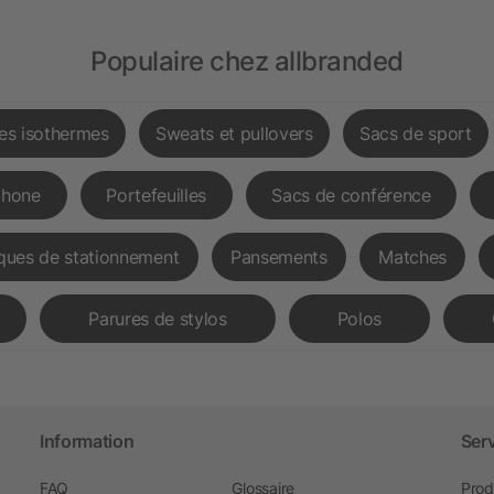
Populaire chez allbranded
les isothermes
Sweats et pullovers
Sacs de sport
phone
Portefeuilles
Sacs de conférence
ques de stationnement
Pansements
Matches
Parures de stylos
Polos
Information
Ser
FAQ
Glossaire
Prod