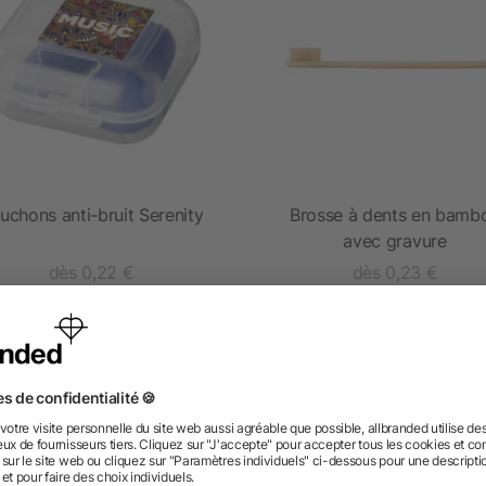
uchons anti-bruit Serenity
Brosse à dents en bamb
avec gravure
dès 0,22 €
dès 0,23 €
 des questions ? Nous avons les répon