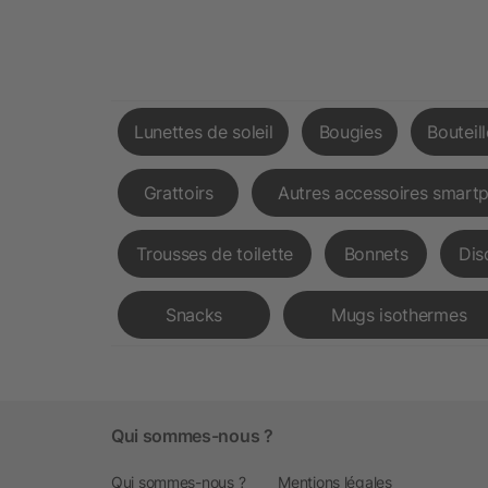
Lunettes de soleil
Bougies
Bouteil
Grattoirs
Autres accessoires smart
Trousses de toilette
Bonnets
Dis
Snacks
Mugs isothermes
Qui sommes-nous ?
Qui sommes-nous ?
Mentions légales