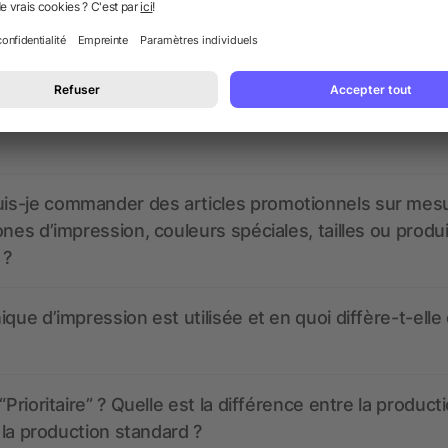
nt ressembler les données d’impression ? allbranded
 un service pour les créer ?
 à quoi ressembleront mes articles promotionnels avant
s-je commander des articles promotionnels sur mes
ones d’impression, couleurs spéciales, tailles ou produ
 ?
ique d’impression est utilisée et en quoi diffère-t-elle
“Prioritaire” ? Quelle est la différence entre la product
t la production standard ?