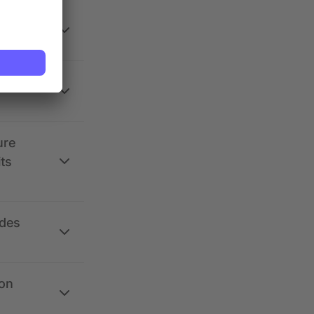
 la
ure
its
 des
ion