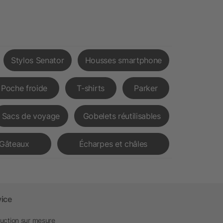
Stylos Senator
Housses smartphone
Poche froide
T-shirts
Parker
Sacs de voyage
Gobelets réutilisables
Gâteaux
Écharpes et châles
vice
uction sur mesure