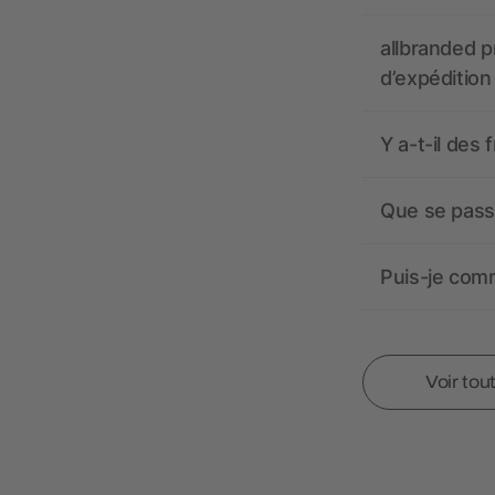
allbranded pr
d’expédition
Y a-t-il des 
Que se passe
Puis-je comm
Voir tou