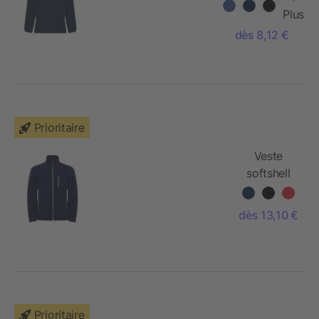
zippée Artic
Plus
pour enfant
dès 8,12 €
Prioritaire
Veste
softshell
Antartida
pour
dès 13,10 €
enfant
Prioritaire