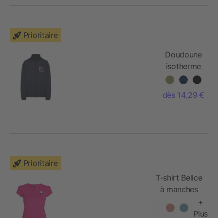
Prioritaire
Doudoune
isotherme
unisexe
Makalu
dès 14,29 €
Prioritaire
T-shirt Belice
à manches
courtes pour
+
femme
Plus