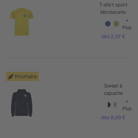
T-shirt sport
Montecarlo
maille piquée
+
à manches
Plus
courtes pour
dès 2,07 €
homme
Prioritaire
Sweat à
capuche
Urban pour
+
femme
Plus
dès 8,09 €