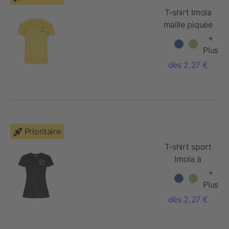
T-shirt Imola
maille piquée
à manches
+
courtes pour
Plus
homme
dès 2,27 €
Prioritaire
T-shirt sport
Imola à
manches
+
courtes pour
Plus
femme
dès 2,27 €