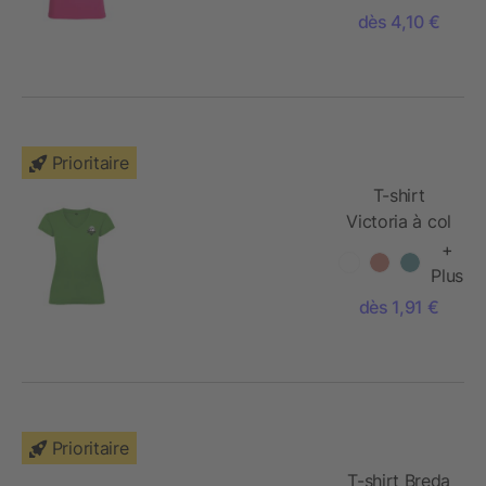
dès 4,10 €
Prioritaire
T-shirt
Victoria à col
en V et
+
manches
Plus
courtes pour
dès 1,91 €
femme
Prioritaire
T-shirt Breda