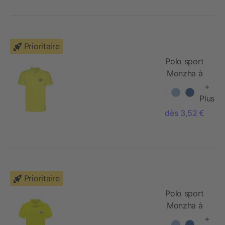
Prioritaire
Polo sport
Monzha à
manches
+
courtes pour
Plus
homme
dès 3,52 €
Prioritaire
Polo sport
Monzha à
manches
+