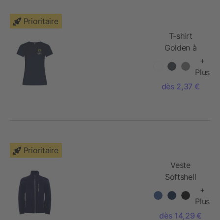
Prioritaire
T-shirt
Golden à
manches
+
courtes pour
Plus
femme
dès 2,37 €
Prioritaire
Veste
Softshell
Antartida
+
pour homme
Plus
dès 14,29 €