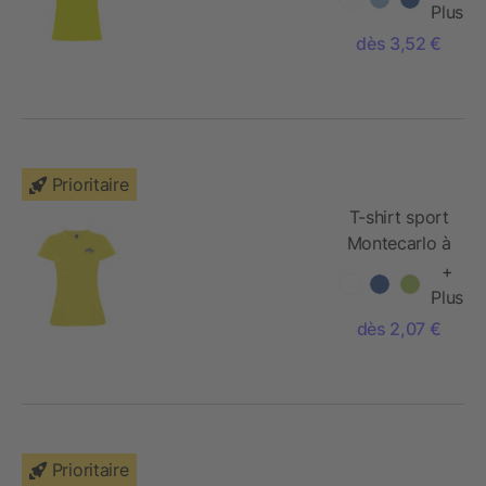
courtes pour
Plus
femme
dès 3,52 €
Prioritaire
T-shirt sport
Montecarlo à
manches
+
courtes pour
Plus
femme
dès 2,07 €
Prioritaire