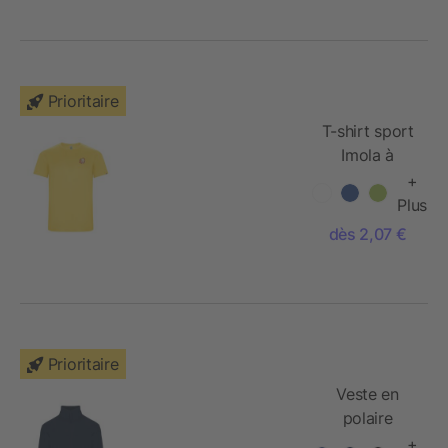
Prioritaire
T-shirt sport
Imola à
manches
+
courtes pour
Plus
enfant
dès 2,07 €
Prioritaire
Veste en
polaire
entièrement
+