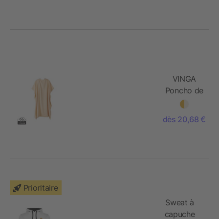
VINGA
Poncho de
plage ou
hammam
dès 20,68 €
en éponge
Tolo
Prioritaire
Sweat à
capuche