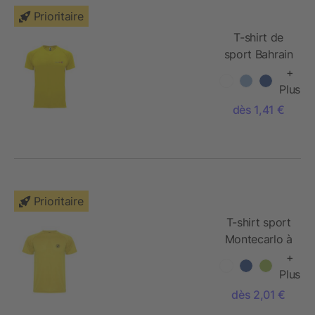
Prioritaire
T-shirt de
sport Bahrain
à manches
+
courtes pour
Plus
enfant
dès 1,41 €
Prioritaire
T-shirt sport
Montecarlo à
manches
+
courtes pour
Plus
enfant
dès 2,01 €