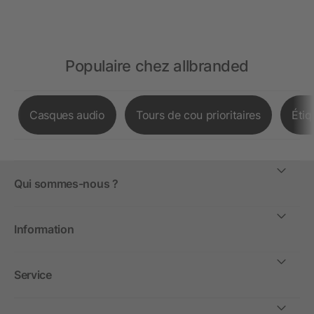
Populaire chez allbranded
Casques audio
Tours de cou prioritaires
Étiq
Qui sommes-nous ?
Information
Service