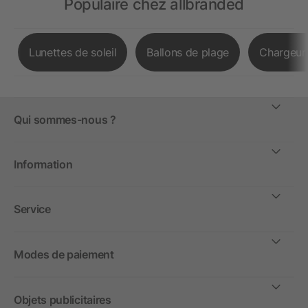
Populaire chez allbranded
Lunettes de soleil
Ballons de plage
Chargeurs
Qui sommes-nous ?
Information
Service
Modes de paiement
Objets publicitaires