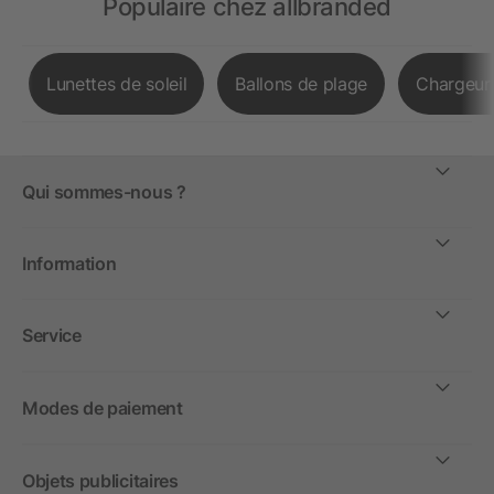
Populaire chez allbranded
Lunettes de soleil
Ballons de plage
Chargeurs
Qui sommes-nous ?
Information
Service
Modes de paiement
Objets publicitaires