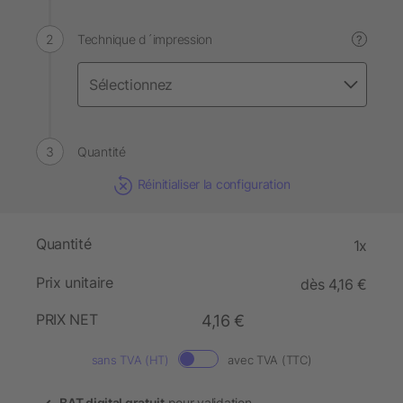
Technique d´impression
?
Quantité
Réinitialiser la configuration
Quantité
1x
Prix unitaire
dès 4,16 €
PRIX NET
4,16 €
sans TVA (HT)
avec TVA (TTC)
BAT digital gratuit
pour validation