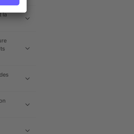
 la
ure
its
 des
ion