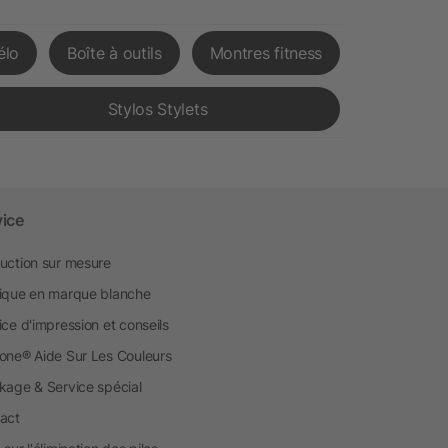
élo
Boîte à outils
Montres fitness
Stylos Stylets
vice
uction sur mesure
ique en marque blanche
ice d'impression et conseils
one® Aide Sur Les Couleurs
kage & Service spécial
act