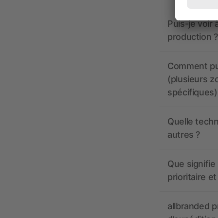
Puis-je voir
production ?
Comment pui
(plusieurs z
spécifiques)
Quelle techn
autres ?
Que signifie 
prioritaire e
allbranded pr