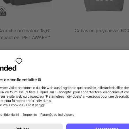
Sacoche ordinateur 15,6"
Cabas en polycanvas 600
Impact en rPET AWARE™
dès 17,29 €
dès 2,92 €
 des questions ? Nous avons les répon
nt ressembler les données d’impression ? allbranded
 un service pour les créer ?