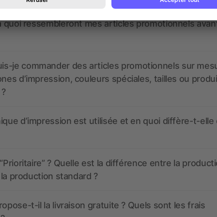
 à quoi ressembleront mes articles promotionnels avant
s-je commander des articles promotionnels sur mes
ones d’impression, couleurs spéciales, tailles ou produ
 ?
ique d’impression est utilisée et en quoi diffère-t-elle
“Prioritaire” ? Quelle est la différence entre la product
t la production standard ?
opose-t-il la livraison gratuite ? Quels sont les frais