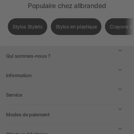
Populaire chez allbranded
Stylos Stylets
Stylos en plastique
Crayons à 
Qui sommes-nous ?
Information
Service
Modes de paiement