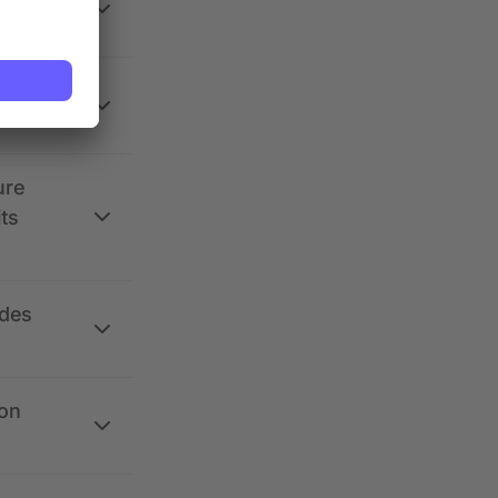
 la
ure
its
 des
ion