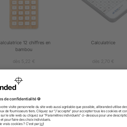
alculatrice 12 chiffres en
Calculatrice
bambou
dès 5,22 €
dès 2,70 €
 des questions ? Nous avons les répon
nt ressembler les données d’impression ? allbranded