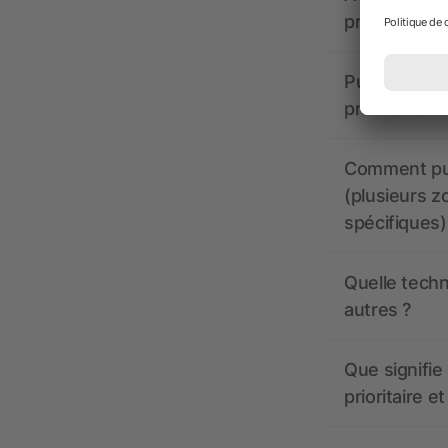
propose-t-il
Puis-je voir
production ?
Comment pui
(plusieurs z
spécifiques)
Quelle techn
autres ?
Que signifie 
prioritaire e