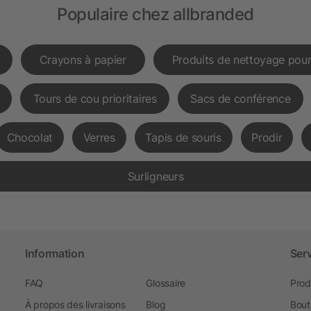
Populaire chez allbranded
Crayons à papier
Produits de nettoyage pour
Tours de cou prioritaires
Sacs de conférence
Chocolat
Verres
Tapis de souris
Prodir
Surligneurs
Information
Ser
FAQ
Glossaire
Prod
À propos des livraisons
Blog
Bout