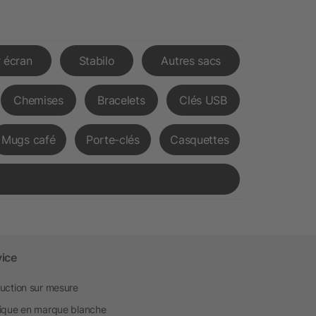
 écran
Stabilo
Autres sacs
Chemises
Bracelets
Clés USB
Mugs café
Porte-clés
Casquettes
vice
uction sur mesure
ique en marque blanche