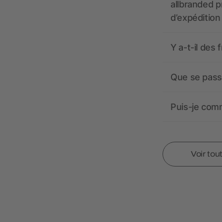
allbranded pr
d’expédition
Y a-t-il des 
Que se passe
Puis-je comm
Voir tou