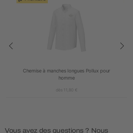
n
Chemise à manches longues Pollux pour
C
homme
dès 11,80 €
Vous avez des questions ? Nous