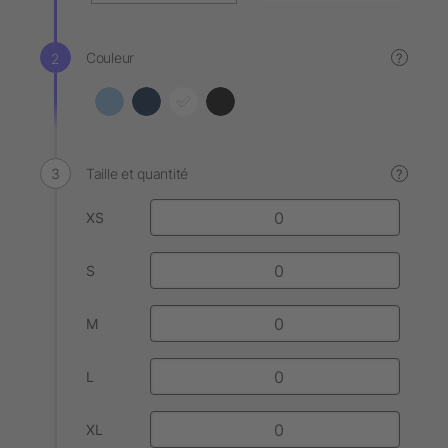
Couleur
?
Taille et quantité
?
XS
S
M
L
XL