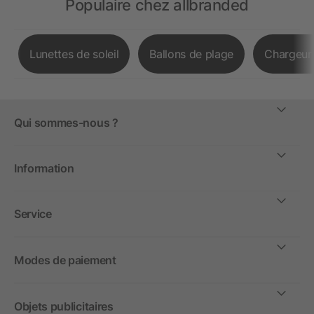
Populaire chez allbranded
Lunettes de soleil
Ballons de plage
Chargeurs
Qui sommes-nous ?
Information
Service
Modes de paiement
Objets publicitaires