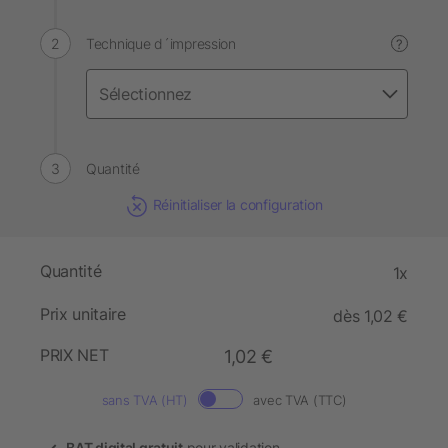
Technique d´impression
?
Quantité
Réinitialiser la configuration
Quantité
1x
Prix unitaire
dès 1,02 €
PRIX NET
1,02 €
sans TVA (HT)
avec TVA (TTC)
BAT digital gratuit
pour validation