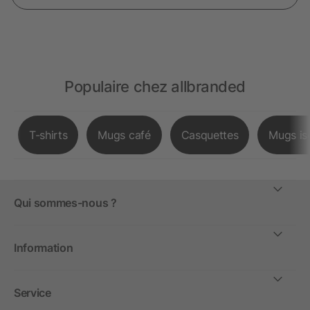
Populaire chez allbranded
T-shirts
Mugs café
Casquettes
Mugs is
Qui sommes-nous ?
Information
Service