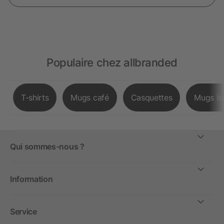
Populaire chez allbranded
T-shirts
Mugs café
Casquettes
Mugs is
Qui sommes-nous ?
Information
Service