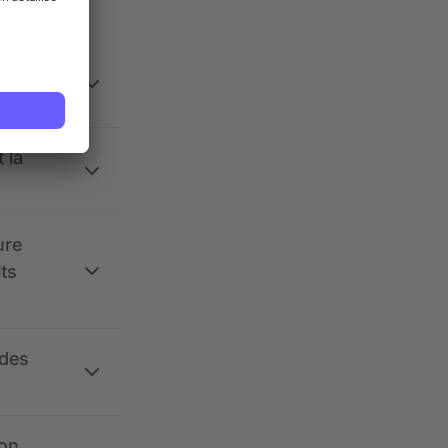
 la
ure
its
 des
ion