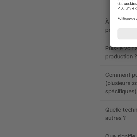
À quoi doive
propose-t-il
Puis-je voir
production ?
Comment pui
(plusieurs z
spécifiques)
Quelle techn
autres ?
Que signifie 