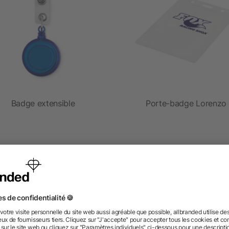
Badge extensible
Porte-badge Lorenzo
dès 0,23 €
dès 0,09 €
 des questions ? Nous avons les répon