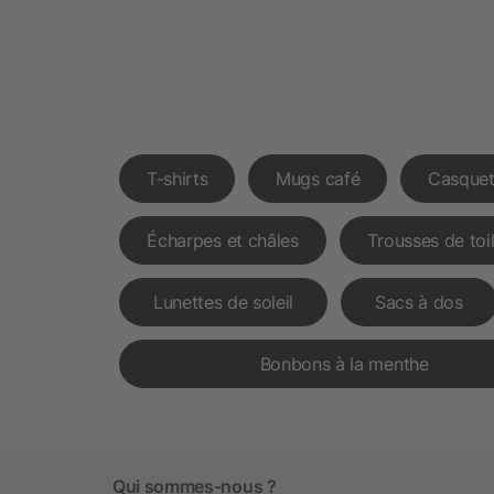
T-shirts
Mugs café
Casquet
Écharpes et châles
Trousses de toi
Lunettes de soleil
Sacs à dos
Bonbons à la menthe
Qui sommes-nous ?