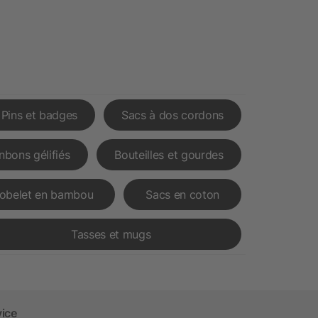
Pins et badges
Sacs à dos cordons
nbons gélifiés
Bouteilles et gourdes
obelet en bambou
Sacs en coton
Tasses et mugs
vice