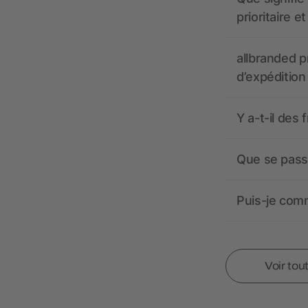
prioritaire e
allbranded pr
d’expédition
Y a-t-il des 
Que se passe
Puis-je comm
Voir tou