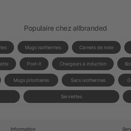
Populaire chez allbranded
tes
Mugs isothermes
Carnets de note
lette
Post-it
Chargeurs à induction
Bo
Mugs prioritaires
Sacs isothermes
G
Serviettes
Information
Ser