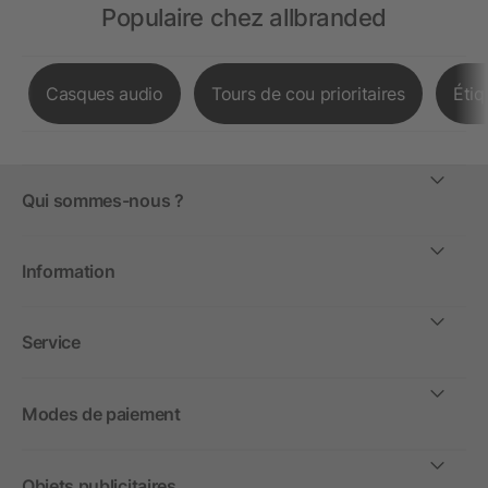
Populaire chez allbranded
Casques audio
Tours de cou prioritaires
Étiq
Qui sommes-nous ?
Information
Service
Modes de paiement
Objets publicitaires