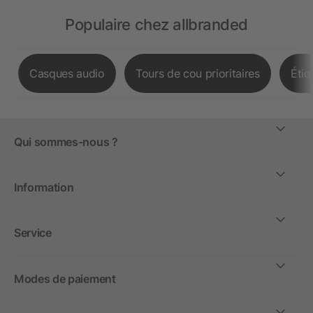
Populaire chez allbranded
Casques audio
Tours de cou prioritaires
Étiq
Qui sommes-nous ?
Information
Service
Modes de paiement