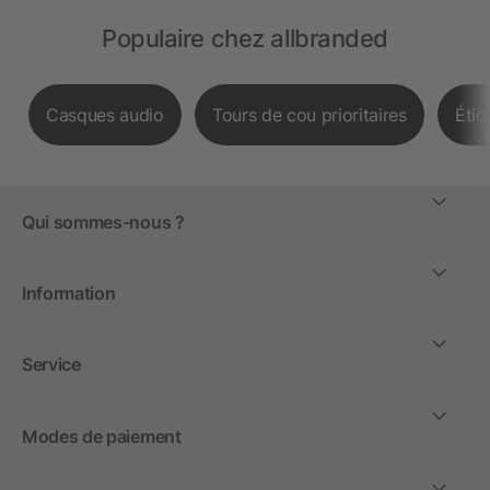
Populaire chez allbranded
Casques audio
Tours de cou prioritaires
Étiq
Qui sommes-nous ?
Information
Service
Modes de paiement