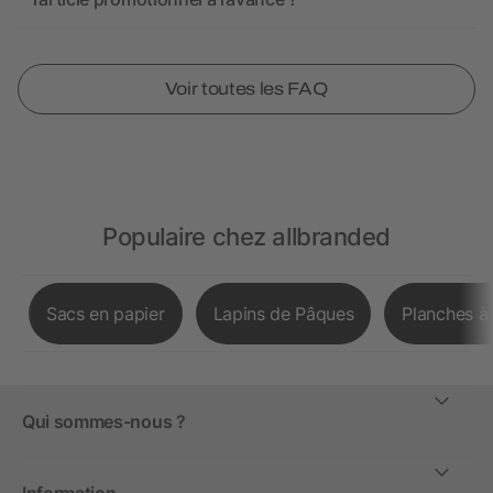
Voir toutes les FAQ
Populaire chez allbranded
Sacs en papier
Lapins de Pâques
Planches à
Qui sommes-nous ?