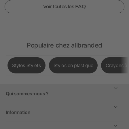
Voir toutes les FAQ
Populaire chez allbranded
Stylos Stylets
Stylos en plastique
Crayons à 
Qui sommes-nous ?
Information