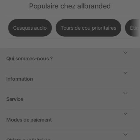
Populaire chez allbranded
Casques audio
Tours de cou prioritaires
Étiq
Qui sommes-nous ?
Information
Service
Modes de paiement