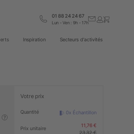
01 88 24 24 67
Lun - Ven : 9h - 17h
erts
Inspiration
Secteurs d'activités
Votre prix
Quantité
0x Échantillon
?
11,76 €
Prix unitaire
23,32 €