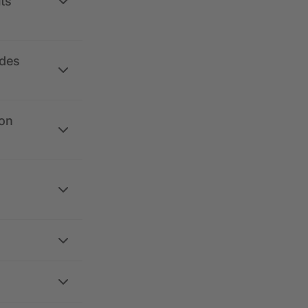
its
 des
ion