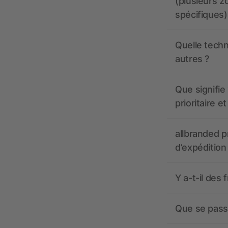
(plusieurs z
spécifiques)
Quelle techn
autres ?
Que signifie 
prioritaire e
allbranded pr
d’expédition
Y a-t-il des 
Que se passe