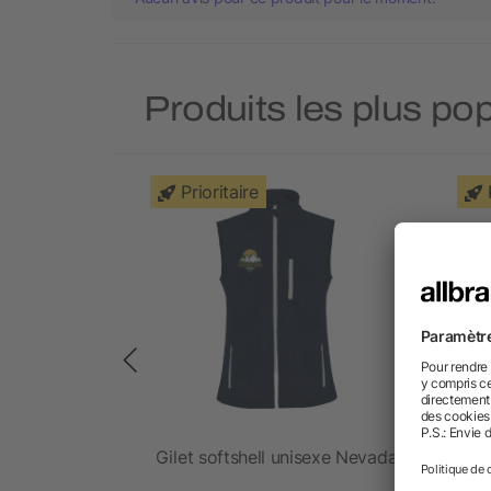
Produits les plus p
Prioritaire
Caltha pour
Gilet softshell unisexe Nevada
Gil
co