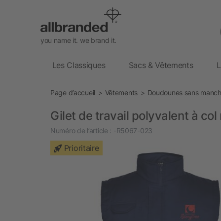
you name it. we brand it.
Les Classiques
Sacs & Vêtements
L
Page d’accueil
Vêtements
Doudounes sans manc
Gilet de travail polyvalent à c
Numéro de l’article :
-R5067-023
Prioritaire