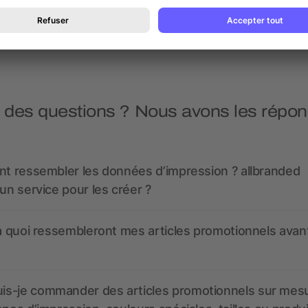
dès 8,24 €
dès 16,09 €
 des questions ? Nous avons les répon
nt ressembler les données d’impression ? allbranded
 un service pour les créer ?
 à quoi ressembleront mes articles promotionnels avant
s-je commander des articles promotionnels sur mes