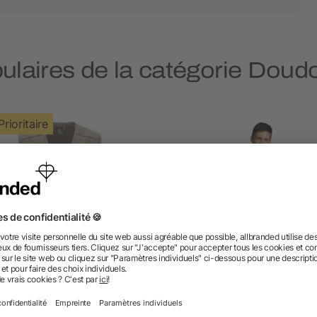
opulaires de la catégorie Do
Prioritaire
et de travail multi-poches à
WARM MEN Bodywarme
l en V Venera de 200 g/m2