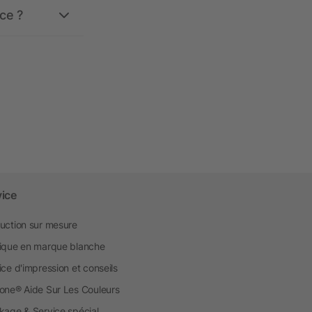
ce ?
vice
uction sur mesure
ique en marque blanche
ice d'impression et conseils
one® Aide Sur Les Couleurs
kage & Service spécial