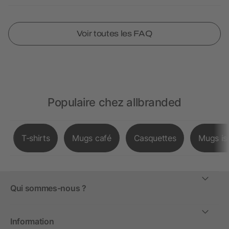
Voir toutes les FAQ
Populaire chez allbranded
T-shirts
Mugs café
Casquettes
Mugs is
Qui sommes-nous ?
Information