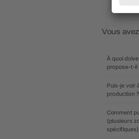
Vous avez
À quoi doive
propose-t-il
Puis-je voir
production ?
Comment pui
(plusieurs z
spécifiques)