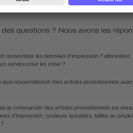
 des questions ? Nous avons les répon
nt ressembler les données d’impression ? allbranded
 un service pour les créer ?
 à quoi ressembleront mes articles promotionnels avant
s-je commander des articles promotionnels sur mes
ones d’impression, couleurs spéciales, tailles ou produ
 ?