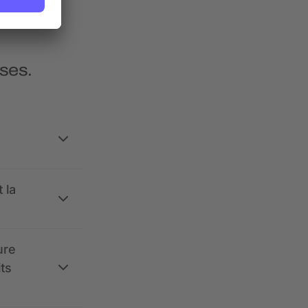
ses.
 la
ure
its