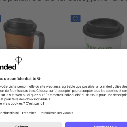
Mug isolant Americano®
Gobelet isotherme recyc
nde 350 ml avec couvercle
Americano® Espresso d
anti fuites
250 ml
dès 3,41 €
dès 2,56 €