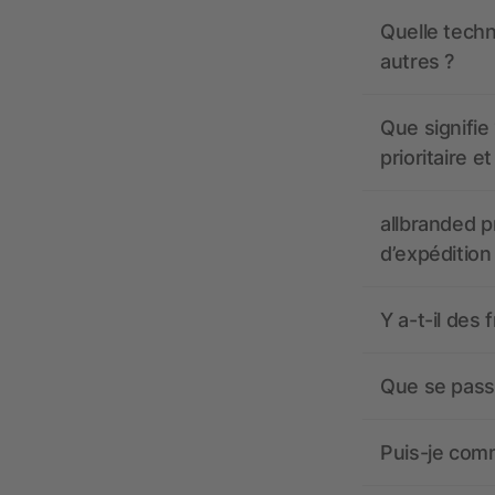
Quelle techn
autres ?
Que signifie 
prioritaire e
allbranded pr
d’expédition
Y a-t-il des 
Que se passe
Puis-je comm