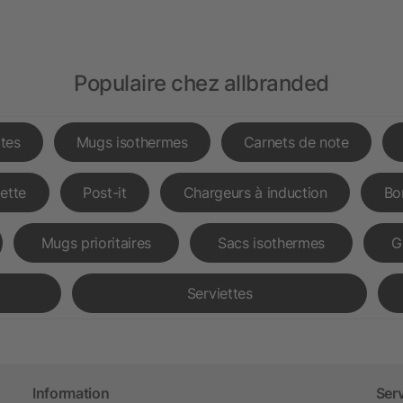
Populaire chez allbranded
tes
Mugs isothermes
Carnets de note
lette
Post-it
Chargeurs à induction
Bo
Mugs prioritaires
Sacs isothermes
G
Serviettes
Information
Ser