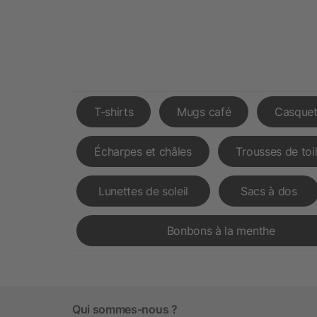
T-shirts
Mugs café
Casquet
Écharpes et châles
Trousses de toi
Lunettes de soleil
Sacs à dos
Bonbons à la menthe
Qui sommes-nous ?