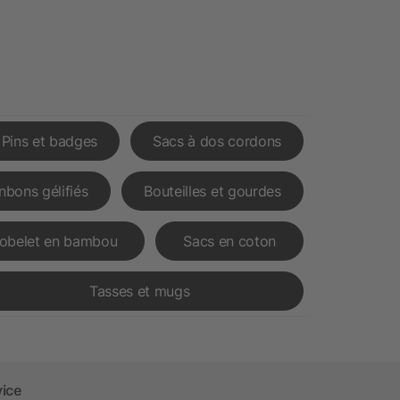
Pins et badges
Sacs à dos cordons
nbons gélifiés
Bouteilles et gourdes
obelet en bambou
Sacs en coton
Tasses et mugs
vice