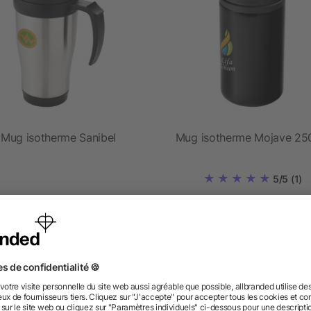
Mug isotherme Sanibel
Mug isotherme Mojave 25
5/5
(1)
dès 1,88 €
dès 1,87 €
 des questions ? Nous avons les répon