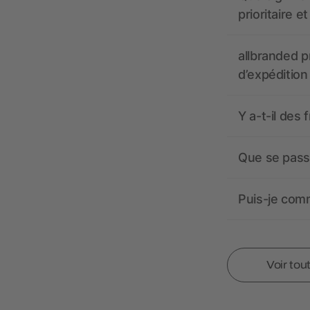
prioritaire e
allbranded pr
d’expédition
Y a-t-il des 
Que se passe
Puis-je comm
Voir tou