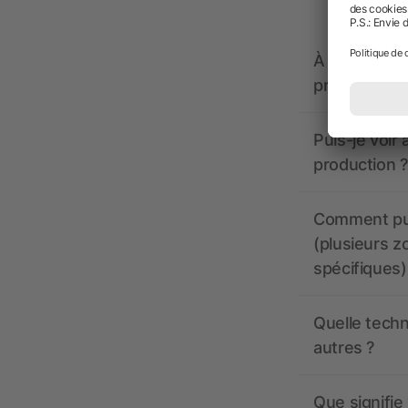
À quoi doive
propose-t-il
Puis-je voir
production ?
Comment pui
(plusieurs z
spécifiques)
Quelle techn
autres ?
Que signifie 