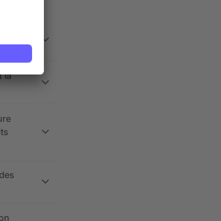
 la
ure
its
 des
ion