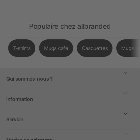
Populaire chez allbranded
T-shirts
Mugs café
Casquettes
Mugs is
Qui sommes-nous ?
Information
Service