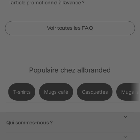
l’article promotionnel à l’avance ?
Voir toutes les FAQ
Populaire chez allbranded
T-shirts
Mugs café
Casquettes
Mugs is
Qui sommes-nous ?