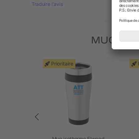
Traduire l'avis
MUGS IS
Prioritaire
 cup 350 ml
Mug isotherme Elwood