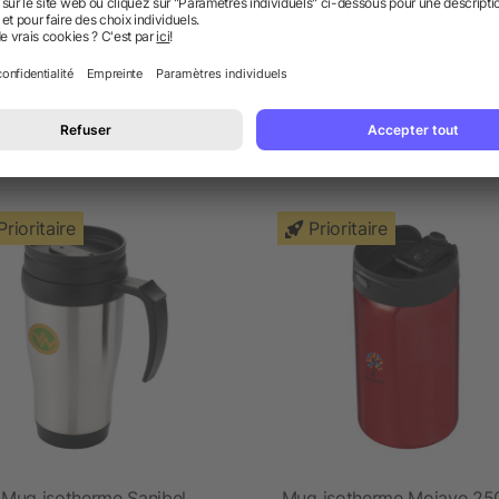
OTHERMES LES PLUS PO
Prioritaire
Prioritaire
Mug isotherme Sanibel
Mug isotherme Mojave 25