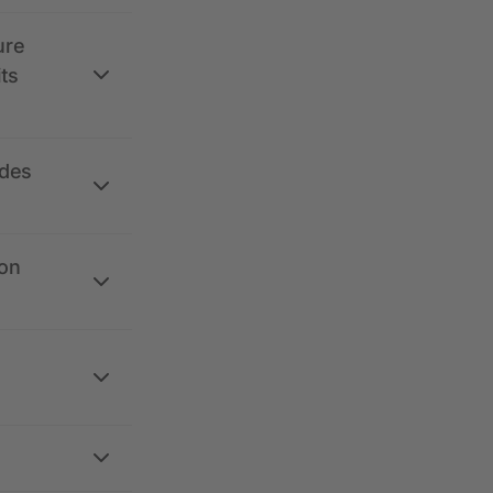
ure
its
 des
ion