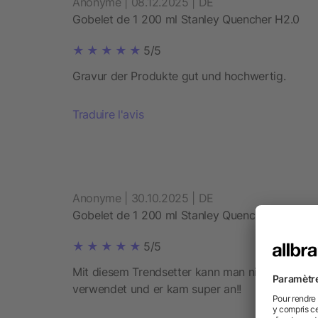
Anonyme | 08.12.2025 | DE
Gobelet de 1 200 ml Stanley Quencher H2.0
5/5
Gravur der Produkte gut und hochwertig.
Traduire l'avis
Anonyme | 30.10.2025 | DE
Gobelet de 1 200 ml Stanley Quencher H2.0
5/5
Mit diesem Trendsetter kann man nichts falsch
verwendet und er kam super an!!