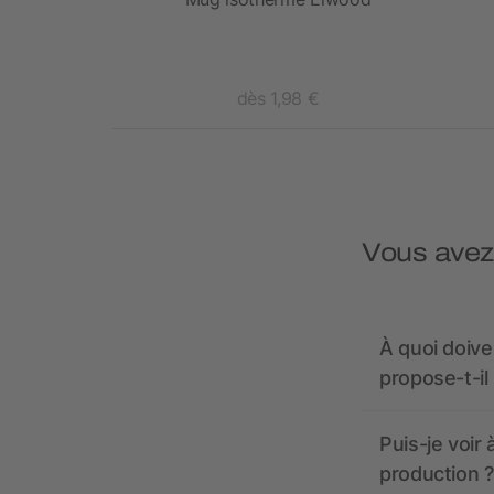
 €
dès 1,98 €
Vous avez
À quoi doive
propose-t-il
Puis-je voir
production ?