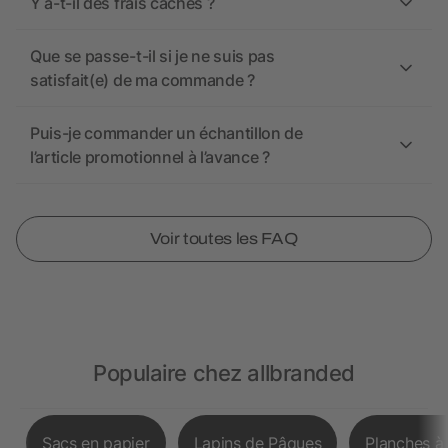
Y a-t-il des frais cachés ?
Que se passe-t-il si je ne suis pas
satisfait(e) de ma commande ?
Puis-je commander un échantillon de
l’article promotionnel à l’avance ?
Voir toutes les FAQ
Populaire chez allbranded
Sacs en papier
Lapins de Pâques
Planches à