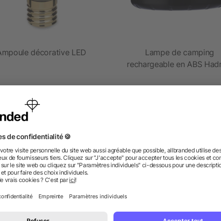
Ampoule décorative LED
Lampe de camping
rechargeable en ABS Hadr
dès 3,24 €
dès 5,64 €
 des questions ? Nous avons les répon
nt ressembler les données d’impression ? allbranded
 un service pour les créer ?