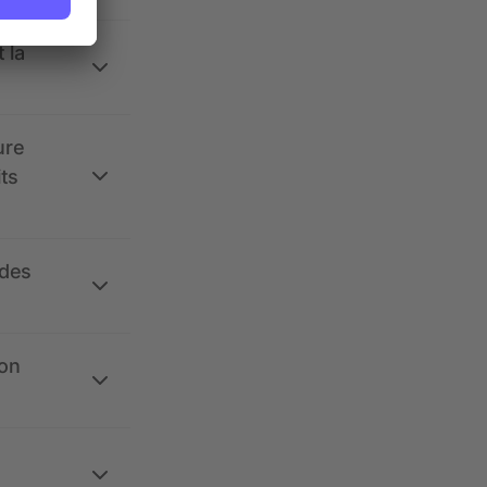
 la
ure
its
 des
ion