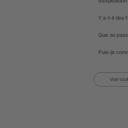
d’expédition
Y a-t-il des 
Que se passe
Puis-je comm
Voir tou