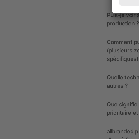
Puis-je voir
production ?
Comment pui
(plusieurs z
spécifiques)
Quelle techn
autres ?
Que signifie 
prioritaire e
allbranded pr