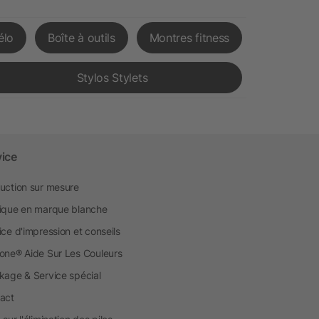
élo
Boîte à outils
Montres fitness
Stylos Stylets
vice
uction sur mesure
ique en marque blanche
ice d'impression et conseils
one® Aide Sur Les Couleurs
kage & Service spécial
act