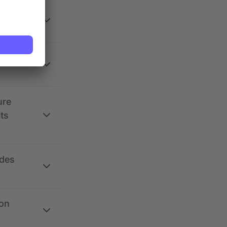
 la
ure
its
 des
ion