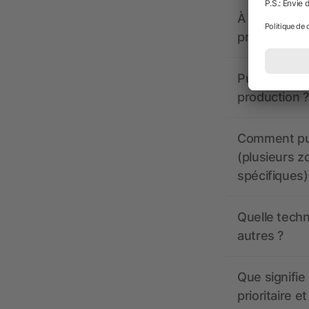
À quoi doive
propose-t-il
Puis-je voir
production ?
Comment pui
(plusieurs z
spécifiques)
Quelle techn
autres ?
Que signifie 
prioritaire e