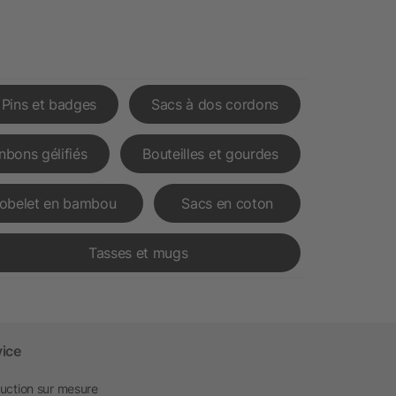
Pins et badges
Sacs à dos cordons
nbons gélifiés
Bouteilles et gourdes
obelet en bambou
Sacs en coton
Tasses et mugs
vice
uction sur mesure