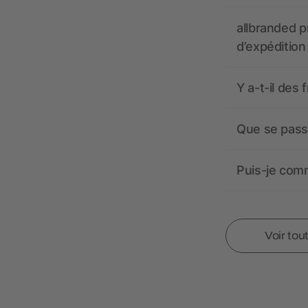
allbranded pr
d’expédition
Y a-t-il des 
Que se passe
Puis-je comm
Voir tou