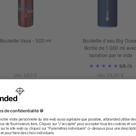
Bouteille Vasa - 500 ml
Bouteille d'eau Big Oce
Bottle de 1 000 ml ave
isolation par le vide
5/5
(1)
dès 4,83 €
dès 29,99 €
 des questions ? Nous avons les répon