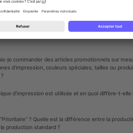
nt ressembler les données d’impression ? allbranded
 un service pour les créer ?
 à quoi ressembleront mes articles promotionnels avant
s-je commander des articles promotionnels sur mes
ones d’impression, couleurs spéciales, tailles ou produ
 ?
ique d’impression est utilisée et en quoi diffère-t-elle
“Prioritaire” ? Quelle est la différence entre la product
t la production standard ?