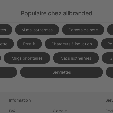
Populaire chez allbranded
tes
Mugs isothermes
Carnets de note
lette
Post-it
Chargeurs à induction
Bo
Mugs prioritaires
Sacs isothermes
G
Serviettes
Information
Ser
FAQ
Glossaire
Prod