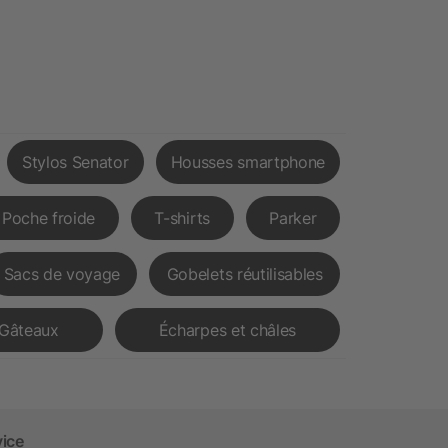
Stylos Senator
Housses smartphone
Poche froide
T-shirts
Parker
Sacs de voyage
Gobelets réutilisables
Gâteaux
Écharpes et châles
vice