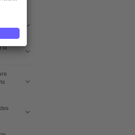
 la
ure
its
 des
ion