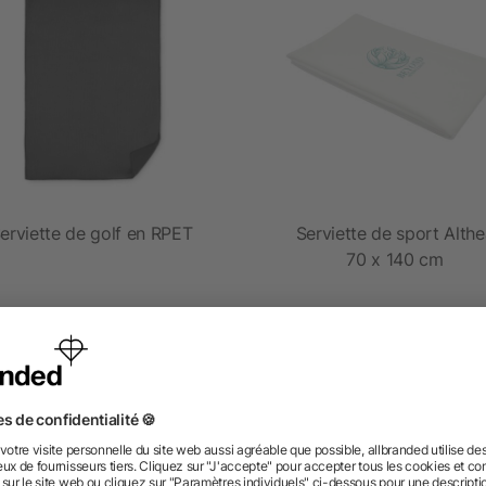
erviette de golf en RPET
Serviette de sport Alth
70 x 140 cm
dès 1,20 €
dès 3,34 €
 des questions ? Nous avons les répon