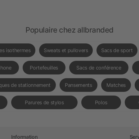
Populaire chez allbranded
les isothermes
Sweats et pullovers
Sacs de sport
phone
Portefeuilles
Sacs de conférence
ques de stationnement
Pansements
Matches
Parures de stylos
Polos
Information
Ser