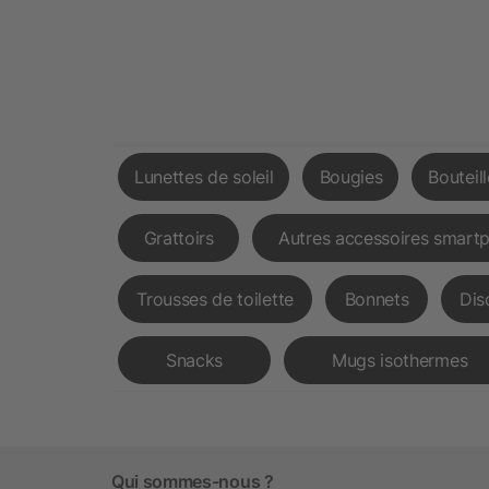
Lunettes de soleil
Bougies
Bouteil
Grattoirs
Autres accessoires smart
Trousses de toilette
Bonnets
Dis
Snacks
Mugs isothermes
Qui sommes-nous ?