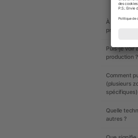
À quoi doive
propose-t-il
Puis-je voir
production ?
Comment pui
(plusieurs z
spécifiques)
Quelle techn
autres ?
Que signifie 