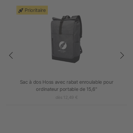
Prioritaire
Sac à dos Hoss avec rabat enroulable pour
S
ordinateur portable de 15,6"
dès 12,49 €