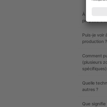
À quoi doive
propose-t-il
Puis-je voir
production ?
Comment pui
(plusieurs z
spécifiques)
Quelle techn
autres ?
Que signifie 