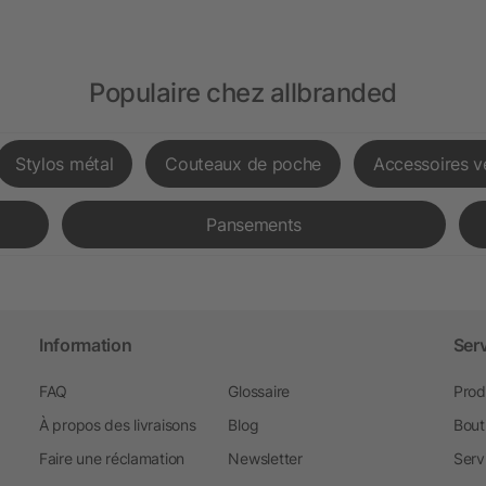
Populaire chez allbranded
Stylos métal
Couteaux de poche
Accessoires v
Pansements
Information
Ser
FAQ
Glossaire
Prod
À propos des livraisons
Blog
Bout
Faire une réclamation
Newsletter
Serv