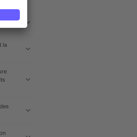
 la
ure
its
 des
ion