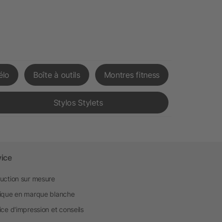
élo
Boîte à outils
Montres fitness
Stylos Stylets
vice
uction sur mesure
ique en marque blanche
ice d'impression et conseils