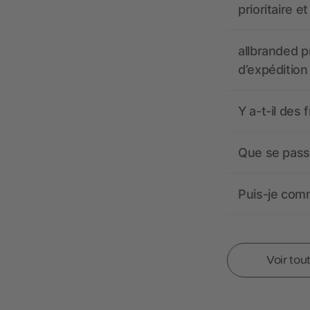
prioritaire e
allbranded pr
d’expédition
Y a-t-il des 
Que se passe
Puis-je comm
Voir tou