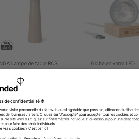
NGA Lampe de table RCS
Globe en verre LED
Avery
dès 17,26 €
dès 3,09 €
 des questions ? Nous avons les répon